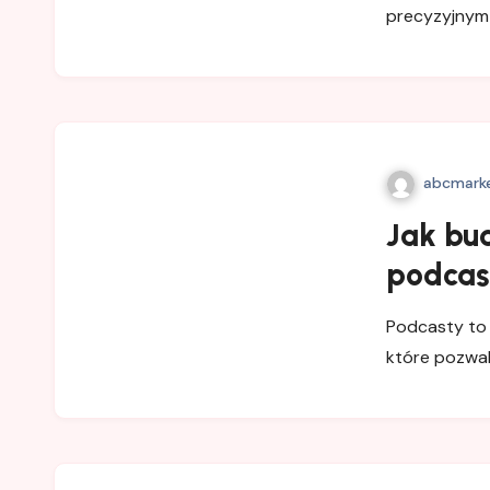
precyzyjnym 
abcmarke
Jak bu
podcas
Podcasty to 
które pozwa