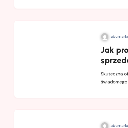
abcmarke
Jak pro
sprzed
Skuteczna of
świadomego p
abcmarke