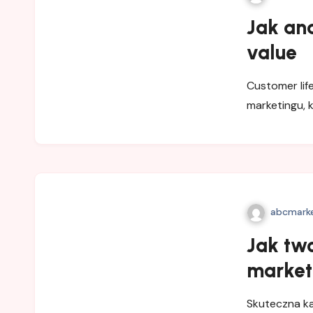
Jak an
value
Customer lif
marketingu, k
abcmarke
Jak tw
market
Skuteczna k