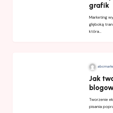
grafik
Marketing wy
głęboką tran
która…
abcmarke
Jak two
blogo
Tworzenie ek
pisania popr