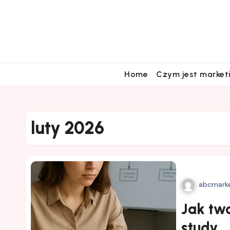
Skip
to
content
Home
Czym jest market
luty 2026
abcmarke
Jak tw
study