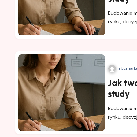
Budowanie ma
rynku, decyzj
abcmarke
Jak tw
study
Budowanie ma
rynku, decyzj