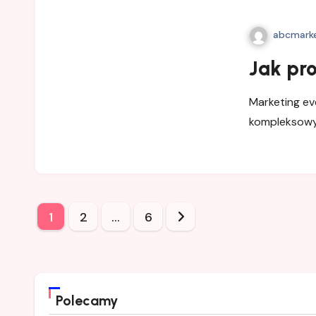
abcmarke
Jak pr
Marketing ev
kompleksowy
Stronicowanie
1
2
…
6
wpisów
Polecamy