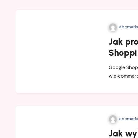
abcmarke
Jak pr
Shoppi
Google Shopp
w e‑commerce
abcmarke
Jak wy