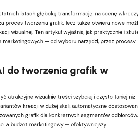
ostatnich latach głęboką transformację: na scenę wkroczy
sza proces tworzenia grafik, lecz także otwiera nowe moż
acji wizualnej. Ten artykuł wyjaśnia, jak praktycznie i sku
ach marketingowych — od wyboru narzędzi, przez procesy
I do tworzenia grafik w
trakcyjne wizualnie treści szybciej i często taniej niż
riantów kreacji w dużej skali, automatyczne dostosowan
lizowanych grafik dla konkretnych segmentów odbiorców.
zne, a budżet marketingowy — efektywniejszy.