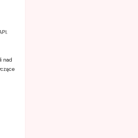
API.
i nad
yczące