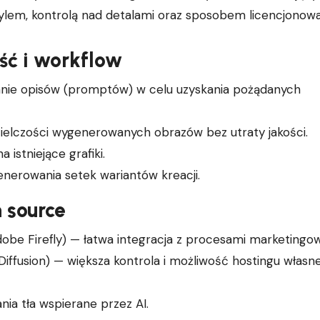
tylem, kontrolą nad detalami oraz sposobem licencjonowa
ść i workflow
anie opisów (promptów) w celu uzyskania pożądanych
zielczości wygenerowanych obrazów bez utraty jakości.
 istniejące grafiki.
nerowania setek wariantów kreacji.
 source
Adobe Firefly) — łatwa integracja z procesami marketingo
iffusion) — większa kontrola i możliwość hostingu własn
nia tła wspierane przez AI.