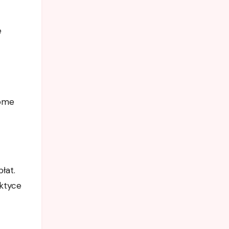
e
dome
łat.
ktyce