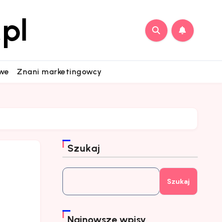
pl
owe
Znani marketingowcy
Szukaj
Szukaj
Najnowsze wpisy