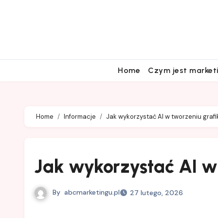
Skip
to
content
Home
Czym jest market
Home
Informacje
Jak wykorzystać AI w tworzeniu grafi
Jak wykorzystać AI w
By
abcmarketingu.pl
27 lutego, 2026