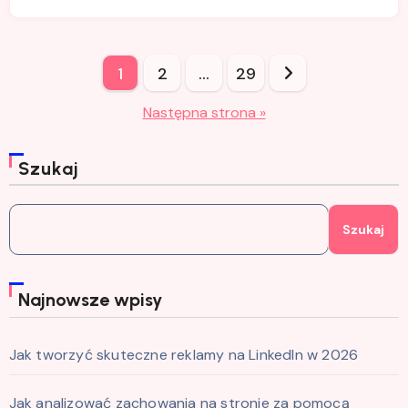
Stronicowanie
1
2
…
29
wpisów
Następna strona »
Szukaj
Szukaj
Najnowsze wpisy
Jak tworzyć skuteczne reklamy na LinkedIn w 2026
Jak analizować zachowania na stronie za pomocą