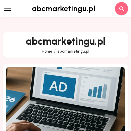
Skip
abcmarketingu.pl
to
content
abcmarketingu.pl
Home
abcmarketingu.pl