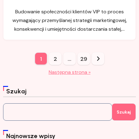
Budowanie społeczności klientów VIP to proces
wymagający przemyślanej strategii marketingowej,
konsekwencji i umiejętności dostarczania stałej,…
Stronicowanie
1
2
…
29
wpisów
Następna strona »
Szukaj
Szukaj
Najnowsze wpisy