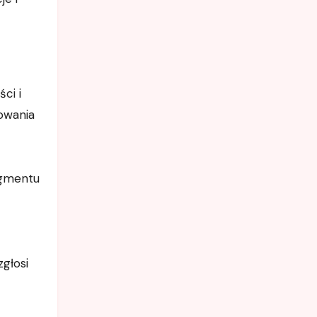
ci i
owania
egmentu
głosi