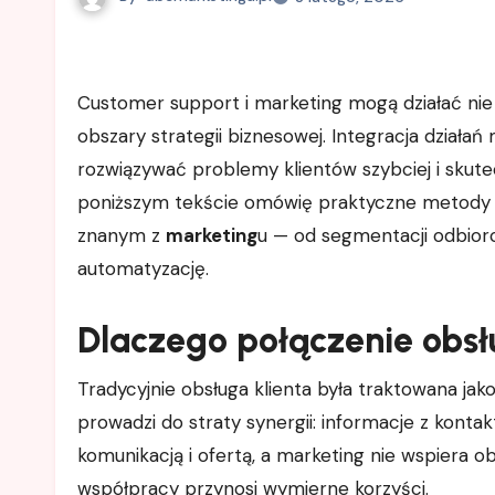
Customer support i marketing mogą działać nie jako oddzielne funkcje, lecz jako wzajemnie napędzające się
obszary strategii biznesowej. Integracja dział
rozwiązywać problemy klientów szybciej i skut
poniższym tekście omówię praktyczne metody
znanym z
marketing
u — od segmentacji odbiorc
automatyzację.
Dlaczego połączenie obsł
Tradycyjnie obsługa klienta była traktowana jak
prowadzi do straty synergii: informacje z kontak
komunikacją i ofertą, a marketing nie wspiera o
współpracy przynosi wymierne korzyści.