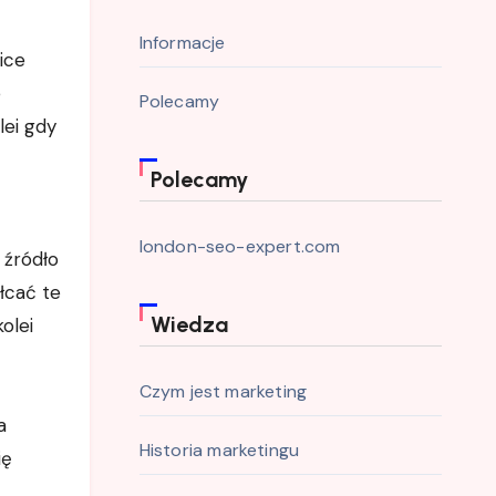
Informacje
ice
e
Polecamy
lei gdy
Polecamy
london-seo-expert.com
 źródło
łcać te
Wiedza
olei
Czym jest marketing
a
Historia marketingu
ię