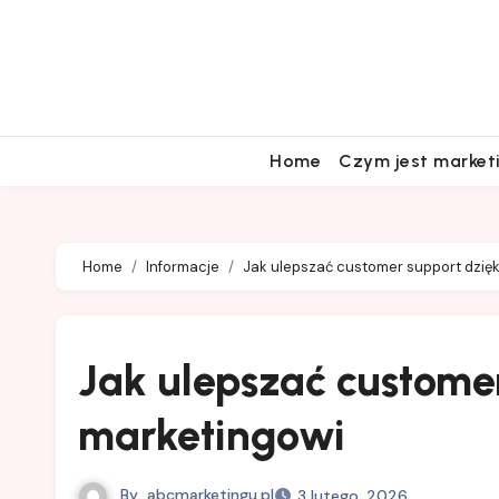
Skip
to
content
Home
Czym jest market
Home
Informacje
Jak ulepszać customer support dzięk
Jak ulepszać customer
marketingowi
By
abcmarketingu.pl
3 lutego, 2026