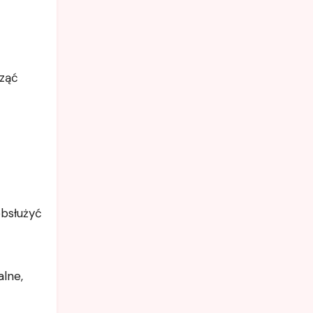
ząć
bsłużyć
alne,