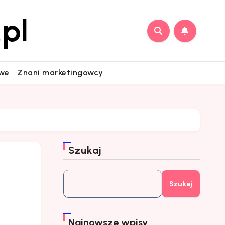
pl
owe
Znani marketingowcy
Szukaj
Szukaj
Najnowsze wpisy