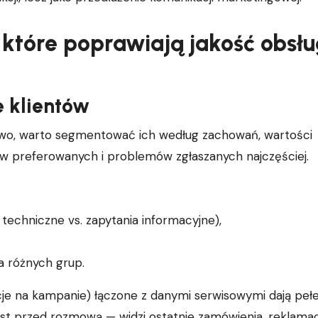
które poprawiają jakość obsłu
e klientów
owo, warto segmentować ich według zachowań, wartości
łów preferowanych i problemów zgłaszanych najczęściej.
 techniczne vs. zapytania informacyjne),
a różnych grup.
cje na kampanie) łączone z danymi serwisowymi dają peł
kst przed rozmową — widzi ostatnie zamówienia, reklamac