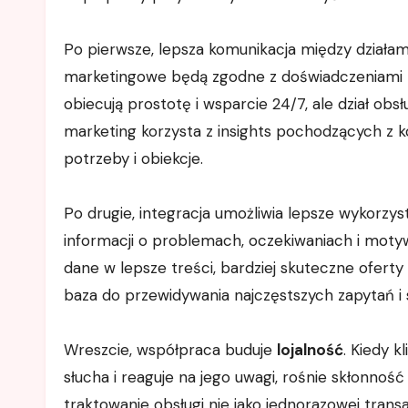
Po pierwsze, lepsza komunikacja między działami
marketingowe będą zgodne z doświadczeniami
obiecują prostotę i wsparcie 24/7, ale dział obsłu
marketing korzysta z insights pochodzących z k
potrzeby i obiekcje.
Po drugie, integracja umożliwia lepsze wykorzys
informacji o problemach, oczekiwaniach i moty
dane w lepsze treści, bardziej skuteczne oferty i
baza do przewidywania najczęstszych zapytań i s
Wreszcie, współpraca buduje
lojalność
. Kiedy k
słucha i reaguje na jego uwagi, rośnie skłonnoś
traktowanie obsługi nie jako jednorazowej transa