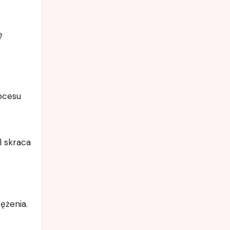
ę
rocesu
l skraca
ężenia.