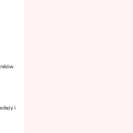
ników.
edaży i