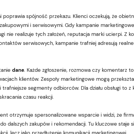
 poprawia spójność przekazu. Klienci oczekują, że obietn
 zakupowymi i serwisowymi. Gdy kampanie marketingow
gi nie realizuje tych założeń, reputacja marki ucierpi. Z ko
ontaktów serwisowych, kampanie trafniej adresują realne
tanie
dane
. Każde zgłoszenie, rozmowa czy komentarz to
wacjach klientów. Zespoły marketingowe mogą przekszta
 trafniejsze segmenty odbiorców. Dla działu obsługi to z k
kracania czasu reakcji.
lient otrzymuje spersonalizowane wsparcie i widzi, że firm
ć do dalszych zakupów i rekomendacji. Tu kluczowe staje s
kcji, lecz jako przedłużenie komunikacji marketingowej.