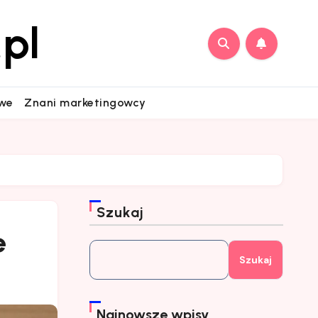
pl
owe
Znani marketingowcy
Szukaj
e
Szukaj
Najnowsze wpisy