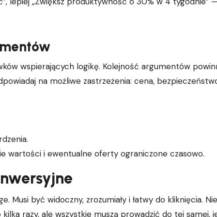
”, lepiej „Zwiększ produktywność o 30% w 4 tygodnie” 
gumentów
wków wspierających logikę. Kolejność argumentów powin
dpowiadaj na możliwe zastrzeżenia: cena, bezpieczeństwo
rdzenia.
ie wartości i ewentualne oferty ograniczone czasowo.
onwersyjne
. Musi być widoczny, zrozumiały i łatwy do kliknięcia. Ni
ilka razy, ale wszystkie muszą prowadzić do tej samej, j