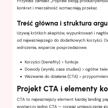
Przykład: zamiast „Popraw swoją produktywność
konkret i mierzalność wzmacniają przekaz.
Treść główna i struktura ar
Używaj krótkich akapitów, wypunktowań i nagłó
od najważniejszego do dodatkowych korzyści. O
wdrożenia, wsparcie posprzedażowe.
Korzyści (benefity) > funkcje.
Dowody (wyniki, case studies) > ogólne twie
Wezwanie do działania (CTA) > przypomnien
Projekt CTA i elementy k
CTA to najważniejszy element każdej landing page
wystarczy jedno CTA — rozważ umieszczenie go k