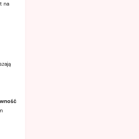
t na
szają
ywność
im