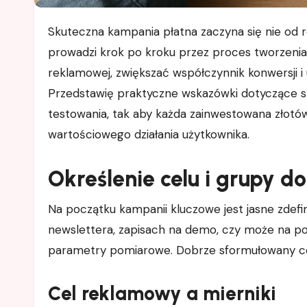
Skuteczna kampania płatna zaczyna się nie od reklamy, lecz od miejsca, na które kierujesz ruch. Ten tekst
prowadzi krok po kroku przez proces tworzenia
reklamowej, zwiększać współczynnik konwersji 
Przedstawię praktyczne wskazówki dotyczące stra
testowania, tak aby każda zainwestowana złotó
wartościowego działania użytkownika.
Określenie celu i grupy d
Na początku kampanii kluczowe jest jasne zdefin
newslettera, zapisach na demo, czy może na pobr
parametry pomiarowe. Dobrze sformułowany cel j
Cel reklamowy a mierniki