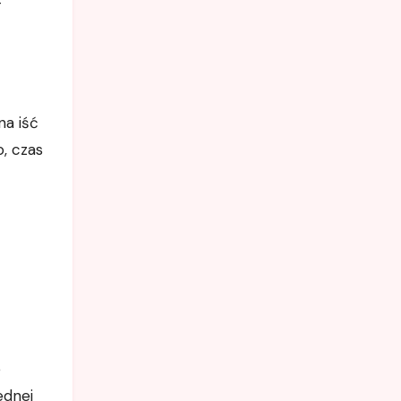
—
na iść
, czas
e
ednej