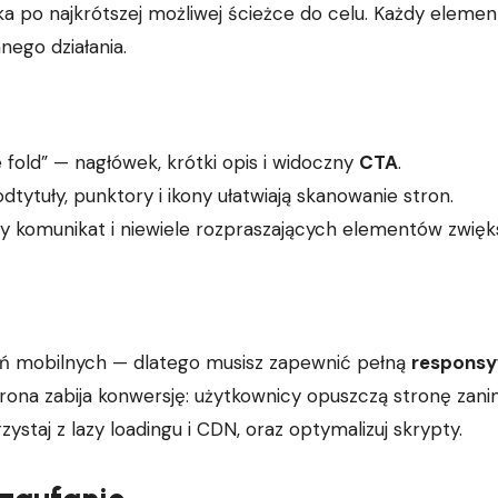
 po najkrótszej możliwej ścieżce do celu. Każdy elemen
nego działania.
 fold” — nagłówek, krótki opis i widoczny
CTA
.
odtytuły, punktory i ikony ułatwiają skanowanie stron.
ny komunikat i niewiele rozpraszających elementów zwięk
ń mobilnych — dlatego musisz zapewnić pełną
respons
trona zabija konwersję: użytkownicy opuszczą stronę zan
ystaj z lazy loadingu i CDN, oraz optymalizuj skrypty.