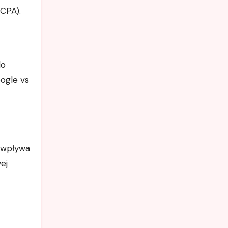
(CPA).
do
ogle vs
a wpływa
ej