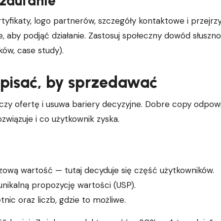
 zaufanie
rtyfikaty, logo partnerów, szczegóły kontaktowe i przejrz
, aby podjąć działanie. Zastosuj społeczny dowód słuszno
ków, case study).
k pisać, by sprzedawać
czy ofertę i usuwa bariery decyzyjne. Dobre copy odpow
ozwiązuje i co użytkownik zyska.
ową wartość — tutaj decyduje się część użytkowników.
unikalną propozycję wartości (USP).
tnic oraz liczb, gdzie to możliwe.