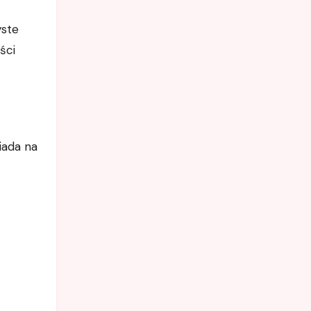
yste
ści
iada na