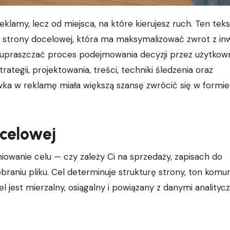
 strony docelowej, która ma maksymalizować zwrot z inw
i upraszczać proces podejmowania decyzji przez użytkown
tegii, projektowania, treści, techniki śledzenia oraz
wka w reklamę miała większą szansę zwrócić się w formie
ocelowej
iowanie celu — czy zależy Ci na sprzedaży, zapisach do
aniu pliku. Cel determinuje strukturę strony, ton komun
est mierzalny, osiągalny i powiązany z danymi analityc