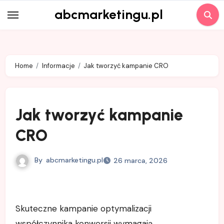
Skip
abcmarketingu.pl
to
content
Home
Informacje
Jak tworzyć kampanie CRO
Jak tworzyć kampanie
CRO
By
abcmarketingu.pl
26 marca, 2026
Skuteczne kampanie optymalizacji
współczynnika konwersji wymagają