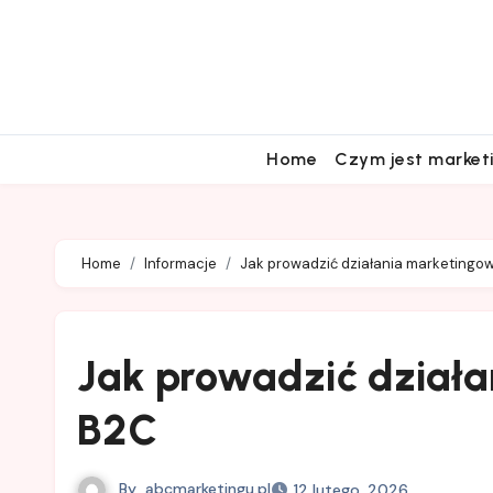
Skip
to
content
Home
Czym jest market
Home
Informacje
Jak prowadzić działania marketingo
Jak prowadzić dział
B2C
By
abcmarketingu.pl
12 lutego, 2026