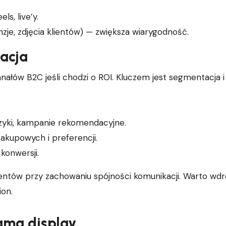
ls, live’y.
je, zdjęcia klientów) — zwiększa wiarygodność.
acja
nałów B2C jeśli chodzi o ROI. Kluczem jest segmentacja i
zyki, kampanie rekomendacyjne.
akupowych i preferencji.
konwersji.
ientów przy zachowaniu spójności komunikacji. Warto wd
on.
ama display