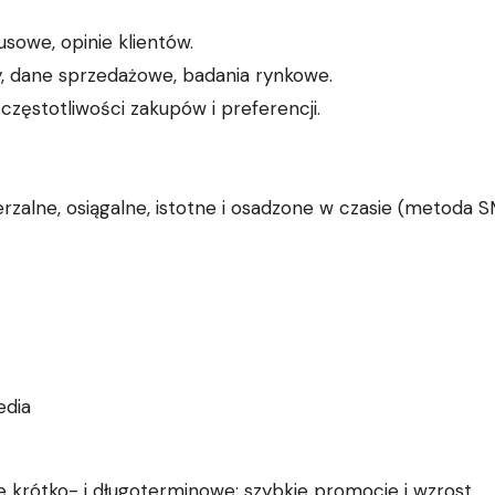
usowe, opinie klientów.
ny, dane sprzedażowe, badania rynkowe.
częstotliwości zakupów i preferencji.
zalne, osiągalne, istotne i osadzone w czasie (metoda 
edia
e krótko- i długoterminowe: szybkie promocje i wzrost