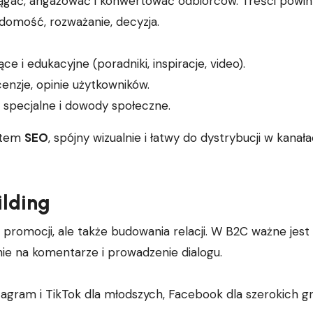
ągać, angażować i konwertować odbiorców. Treści powi
domość, rozważanie, decyzja.
ce i edukacyjne (poradniki, inspiracje, video).
enzje, opinie użytkowników.
y specjalne i dowody społeczne.
ątem
SEO
, spójny wizualnie i łatwy do dystrybucji w kanał
ilding
 promocji, ale także budowania relacji. W B2C ważne jest
nie na komentarze i prowadzenie dialogu.
agram i TikTok dla młodszych, Facebook dla szerokich g