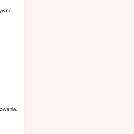
tywne
owania,