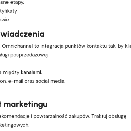
sne etapy.
yfikaty.
awie.
świadczenia
 Omnichannel to integracja punktów kontaktu tak, by kli
sługi posprzedażowej.
e między kanałami.
on, e-mail oraz social media.
.
t marketingu
ekomendacje i powtarzalność zakupów. Traktuj obsługę
ketingowych.