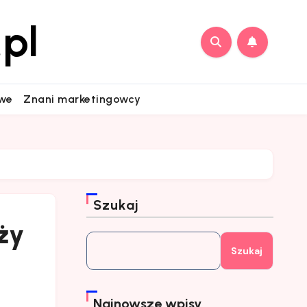
pl
owe
Znani marketingowcy
Szukaj
ży
Szukaj
Najnowsze wpisy