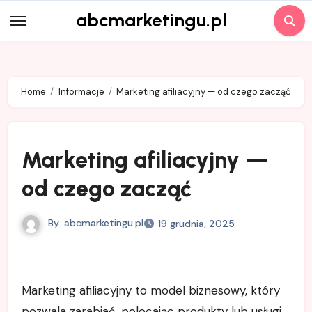
Skip
abcmarketingu.pl
to
content
Home
Informacje
Marketing afiliacyjny — od czego zacząć
Marketing afiliacyjny —
od czego zacząć
By
abcmarketingu.pl
19 grudnia, 2025
Marketing afiliacyjny to model biznesowy, który
pozwala zarabiać, polecając produkty lub usługi