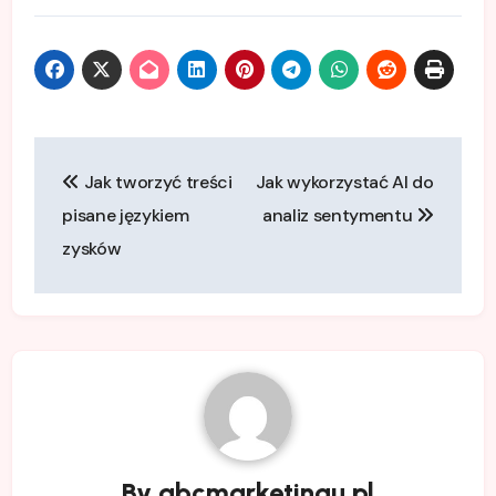
Nawigacja
Jak tworzyć treści
Jak wykorzystać AI do
wpisu
pisane językiem
analiz sentymentu
zysków
By
abcmarketingu.pl