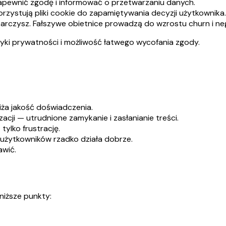
apewnić zgodę i informować o przetwarzaniu danych.
ystują pliki cookie do zapamiętywania decyzji użytkownika. 
arczysz. Fałszywe obietnice prowadzą do wzrostu churn i ne
ityki prywatności i możliwość łatwego wycofania zgody.
iża jakość doświadczenia.
cji — utrudnione zamykanie i zasłanianie treści.
tylko frustrację.
 użytkowników rzadko działa dobrze.
awić.
niższe punkty: