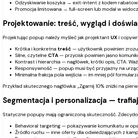
Odzyskiwanie koszyka → exit-intent z kodem rabato
Promocja limitowana → full-screen lub modal w wido
Projektowanie: treść, wygląd i dośw
Projektując popup należy myśleć jak projektant
UX
i copywri
Krótka i konkretna
treść
— użytkownik powinien zrozum
Silne, czytelne
CTA
— przycisk powinien jasno komunik
Kontrast i hierarchia — nagłówek, krótki opis, CTA. 
Responsywność — popup musi być przyjazny na urządze
Minimalna frakcja pola wejścia — im mniej pól formular
Przykład skutecznego nagłówka: „Zgarnij 10% zniżki na pier
Segmentacja i personalizacja — traf
Statyczne popupy mają ograniczoną skuteczność. Zdecydow
Behavioral targeting — pokazywanie komunikatu w opa
Źródło ruchu — inne oferty dla odwiedzających z kampa