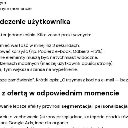
wym
cznym momencie
iadczenie użytkownika
ter jednocześnie. Kilka zasad praktycznych:
ieć wartość w mniej niż 3 sekundach.
ować korzyść (np. Pobierz e-book, Odbierz -15%).
Ważne elementy muszą być natychmiast widoczne.
niach mobilnych (inaczej użytkownik opuści stronę).
za, tym większa szansa na wypełnienie.
wsze zamówienie”. Krótki opis: „Otrzymasz kod na e-mail — bez
iaj z ofertą w odpowiednim momencie
anie lepsze efekty przynosi
segmentacja
i
personalizacja
rciu o zachowanie (strony przeglądane, kategorie produktów
nii Google Ads, inne dla organic.