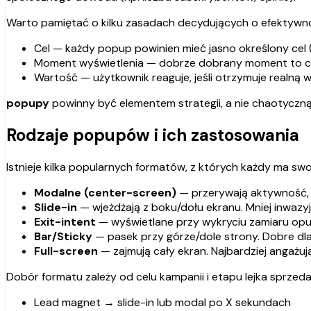
Warto pamiętać o kilku zasadach decydujących o efektywno
Cel — każdy popup powinien mieć jasno określony cel (
Moment wyświetlenia — dobrze dobrany moment to czę
Wartość — użytkownik reaguje, jeśli otrzymuje realn
popupy
powinny być elementem strategii, a nie chaotyczną 
Rodzaje popupów i ich zastosowania
Istnieje kilka popularnych formatów, z których każdy ma sw
Modalne (center-screen)
— przerywają aktywność, 
Slide-in
— wjeżdżają z boku/dołu ekranu. Mniej inwazyj
Exit-intent
— wyświetlane przy wykryciu zamiaru opus
Bar/Sticky
— pasek przy górze/dole strony. Dobre dl
Full-screen
— zajmują cały ekran. Najbardziej angażują
Dobór formatu zależy od celu kampanii i etapu lejka sprzed
Lead magnet → slide-in lub modal po X sekundach