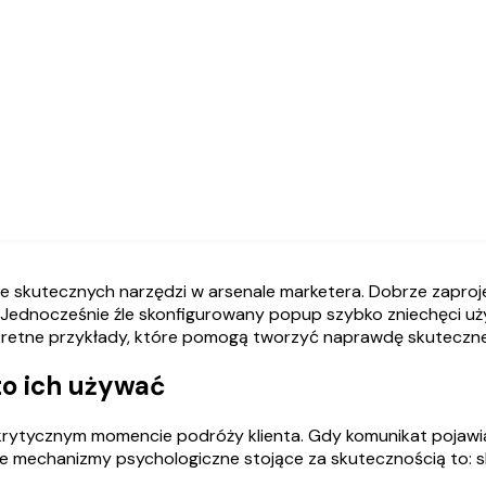
Jednocześnie źle skonfigurowany popup szybko zniechęci użyt
onkretne przykłady, które pomogą tworzyć naprawdę skuteczn
to ich używać
rytycznym momencie podróży klienta. Gdy komunikat pojawia 
we mechanizmy psychologiczne stojące za skutecznością to: sk