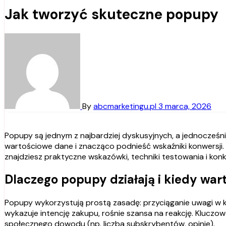
Jak tworzyć skuteczne popupy
By
abcmarketingu.pl
3 marca, 2026
Popupy są jednym z najbardziej dyskusyjnych, a jednocześnie skutecznych narzędzi w arsenale marketera. Dobrze zaprojektowany element może zwiększyć zaangażowanie, zebrać
wartościowe dane i znacząco podnieść wskaźniki konwersji. 
znajdziesz praktyczne wskazówki, techniki testowania i k
Dlaczego popupy działają i kiedy war
Popupy wykorzystują prostą zasadę: przyciąganie uwagi w k
wykazuje intencję zakupu, rośnie szansa na reakcję. Kluczo
społecznego dowodu (np. liczba subskrybentów, opinie).