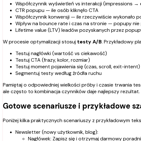
Współczynnik wyświetleń vs interakcji (impressions →
CTR popupu — ile osób kliknęło CTA
Współczynnik konwersji — ile rzeczywiście wykonało p
Wpływ na bounce rate i czas na stronie — popupy n
Lifetime value (LTV) leadów pozyskanych przez popup
W procesie optymalizacji stosuj
testy A/B
. Przykładowy pl
Testuj nagłówki (wartość vs ciekawość)
Testuj CTA (frazy, kolor, rozmiar)
Testuj moment pojawienia się (czas, scroll, exit-intent)
Segmentuj testy według źródła ruchu
Pamiętaj o odpowiedniej wielkości próby i czasie trwania tes
ale często to kombinacja czynników daje najlepszy rezultat.
Gotowe scenariusze i przykładowe s
Poniżej kilka praktycznych scenariuszy z przykładowym te
Newsletter (nowy użytkownik, blog):
Nagłówek: Zapisz się i otrzymaj darmowy poradn