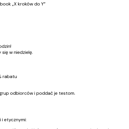
-book „X kroków do Y”
dzin!
się w niedzielę.
% rabatu
grup odbiorców i poddać je testom.
i etycznymi: