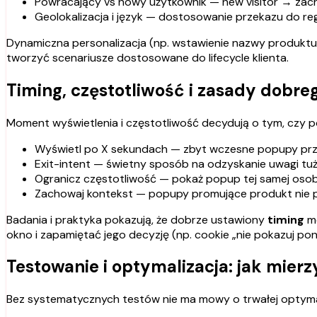
Powracający vs nowy użytkownik — new visitor → zachę
Geolokalizacja i język — dostosowanie przekazu do re
Dynamiczna personalizacja (np. wstawienie nazwy produktu,
tworzyć scenariusze dostosowane do lifecycle klienta.
Timing, częstotliwość i zasady dobre
Moment wyświetlenia i częstotliwość decydują o tym, czy po
Wyświetl po X sekundach — zbyt wczesne popupy prze
Exit-intent — świetny sposób na odzyskanie uwagi tu
Ogranicz częstotliwość — pokaż popup tej samej osobie
Zachowaj kontekst — popupy promujące produkt nie po
Badania i praktyka pokazują, że dobrze ustawiony
timing
mo
okno i zapamiętać jego decyzję (np. cookie „nie pokazuj pon
Testowanie i optymalizacja: jak mier
Bez systematycznych testów nie ma mowy o trwałej optymal