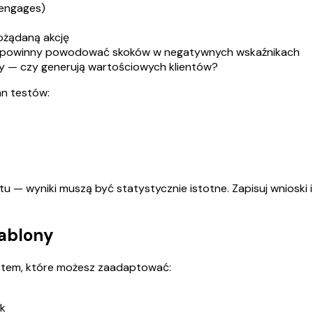
 engages)
ożądaną akcję
ie powinny powodować skoków w negatywnych wskaźnikach
y — czy generują wartościowych klientów?
an testów:
tu — wyniki muszą być statystycznie istotne. Zapisuj wnioski 
zablony
kstem, które możesz zaadaptować:
ik