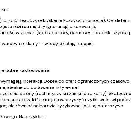
ści:
np. zbiór leadów, odzyskanie koszyka, promocja). Cel determin
sto różnica między ignorancją a konwersją.
ą wartość w zamian (kod rabatowy, darmowy poradnik, szybka
warstwą reklamy — wtedy działają najlepiej.
oje dobre zastosowania:
wymagają interakcji. Dobre do ofert ograniczonych czasowo
ne, idealne do budowania listy e-mail.
zczenia strony (ruch myszy ku zamknięciu karty). Skuteczne
a komunikatów, które mają towarzyszyć użytkownikowi podcz
ce, ale również najbardziej ryzykowne, jeśli są natarczywe.
ażowego. Na przykład: