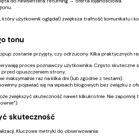
ta do newslettera; returning → oferta lojalnościowa.
gionu.
 który użytkownik oglądał) zwiększa trafność komunikatu i k
go tonu
pup zostanie przyjęty, czy odrzucony. Kilka praktycznych re
rywają proces poznawczy użytkownika. Często skuteczne są 
ż przed opuszczeniem strony.
 maksymalnie raz na kilka dni (lub zgodnie z testami).
winny pojawiać się na wpisach blogowych bez związku z ofe
że zwiększyć skuteczność nawet kilkukrotnie. Nie zapomnij 
ownie”).
zyć skuteczność
izacji. Kluczowe metryki do obserwowania: