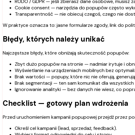
RODO / GDPR — jeśli zbierasz dane osobowe, musisz z
Cookie consent — narzędzia do popupów często wykorz
Transparentność — nie obiecuj czegoś, czego nie dost
W praktyce oznacza to: jasne formularze zgody, link do pol
Błędy, których należy unikać
Najczęstsze błędy, które obniżają skuteczność popupów:
Zbyt dużo popupów na stronie — nadmiar irytuje i obn
Wyświetlanie na urządzeniach mobilnych bez optymaliza
Brak wartości — popupy, które nic nie oferują, generują 
Brak segmentacji — ten sam komunikat dla wszystkich
Ignorowanie analityki — bez danych nie wiesz, co popr
Checklist — gotowy plan wdrożenia
Przed uruchomieniem kampanii popupowej przejdź przez po
Określ cel kampanii (lead, sprzedaż, feedback).
Wybierz format odpowiedni do celu i strony.