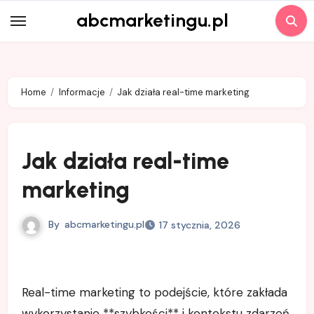
Skip
abcmarketingu.pl
to
content
Home
Informacje
Jak działa real-time marketing
Jak działa real-time
marketing
By
abcmarketingu.pl
17 stycznia, 2026
Real-time marketing to podejście, które zakłada
wykorzystanie **szybkości** i kontekstu zdarzeń