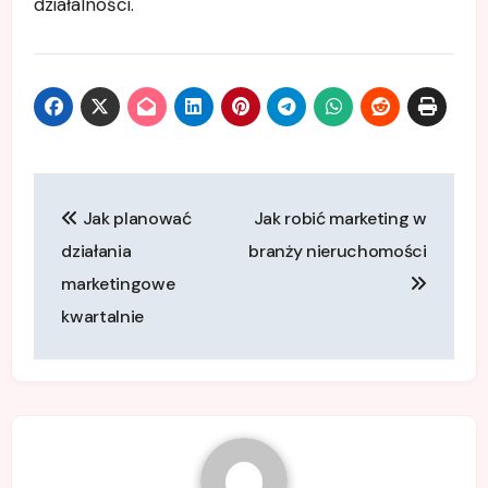
działalności.
Nawigacja
Jak planować
Jak robić marketing w
wpisu
działania
branży nieruchomości
marketingowe
kwartalnie