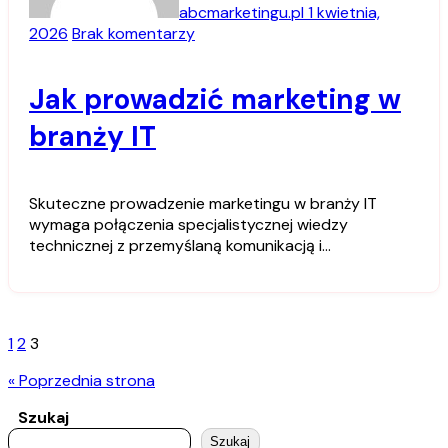
abcmarketingu.pl
1 kwietnia,
2026
Brak komentarzy
Jak prowadzić marketing w
branży IT
Skuteczne prowadzenie marketingu w branży IT
wymaga połączenia specjalistycznej wiedzy
technicznej z przemyślaną komunikacją i…
Stronicowanie
1
2
3
wpisów
« Poprzednia strona
Szukaj
Szukaj